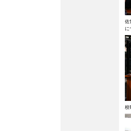
佐
に
校