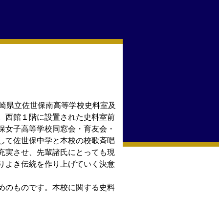
長崎県立佐世保南高等学校史料室及
。西館１階に設置された史料室前
保女子高等学校同窓会・育友会・
して佐世保中学と本校の校歌斉唱
充実させ、先輩諸氏にとっても現
りよき伝統を作り上げていく決意
めのものです。本校に関する史料