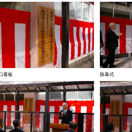
口看板
除幕式