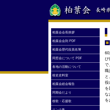
柏葉会会長挨拶
柏葉会会則 PDF
柏葉会歴代役員名簿
6
同窓会について PDF
び
で
各地の活動について
職
校史史料室
と
役
柏葉会総会報告
を
同期会だより
な
を
校歌・応援歌
リンク集