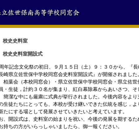
校史史料室
校史史料室開設式
0周年記念文化祭の初日、９月１５日（土）９：３０から、『
長崎県立佐世保中学校同窓会史料室開設式』が開催されました
、柏葉会（本校同窓会）・県立佐世保中学校同窓会・県立佐世
員・生徒，計約３０名が集まり、紅白幕除幕からあいさつ、そ
、簡潔な中にも厳粛に式典が挙行されました。今後内容をより
の生徒たちにとっても、本校が受け継いできた伝統を感じ，よ
新たにする場として発展させていきたいと考えています。
お、開設式は、史料室の始まりを祝い、今後の発展を期するた
お持ちの方がいらっしゃいましたら、御一報ください。