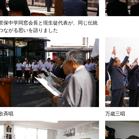
世保中学同窓会長と現生徒代表が、同じ伝統
つながる思いを語りました
歌斉唱
万歳三唱